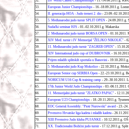
52.
IJF World Cadets Championships
- 11.-14.08.2011.g. Kie
53.
European Junior Championships
- 16.-18.09.2011.g. Lom
54.
II. generacija HOA - Judo treneri 2. dio
-
23.09.-02.10.2011
55.
5. Međunarodni judo turnir SPLIT OPEN
- 24.09.2011.g. S
56.
Sudački seminar HJS
- 01.-02.10.2011.g. Makarska
57.
2. Međunarodni judo turnir BORSA OPEN
- 01.10.2011. 
58.
XIV Međ. turnir i IV Memorijal "ŽELJKO NIKOLIĆ"
- 0
59.
11. Međunarodni judo turnir "ZAGREB OPEN"
- 15.10.2
60.
XIV International judo cup of DUBROVNIK
- 16.10.201
61.
Prijem mladih splitskih sportaša u Banovini
- 19.10.2011.g.
62.
5. Međunarodni judo Kup Mokošice
- 22.10.2011.g. Moko
63.
European Senior cup SERBIA Open
- 22.-23.10.2011.g. 
64.
NORICUM U16 Cup
& training camp
- 29.-30.10.2011. 
65.
17th Junior World Judo Championships
- 03.-06.11.2011.
66.
11. Memorijalni judo turnir "ZLATKO PAPAC"
- 12.11.2
67.
European U23 Championships
- 18.-20.11.2011.g. Tyume
68.
EOC General Assembly: "Piotr Nurowski" award
- 23.-24
69.
Prvenstvo Hrvatske liga kadeta i mlađih kadeta
- 26.11.2011
70.
XIII Prvenstvo Judo kluba PUJANKE
- 10.12.2011.g. OŠ 
71.
XX. Tradicionalni Božićni judo turnir
- 17.12.2011.g. Split