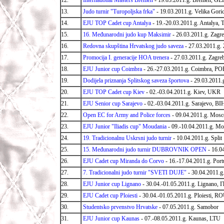
12.
International Masters Bremen
- 19.03.2011.g. Bremen, GE
13.
Judo turnir "Turopoljska frka"
- 19.03.2011.g. Velika Gori
14.
EJU TOP Cadet cup Antalya
- 19.-20.03.2011.g. Antalya,
15.
16. Međunarodni judo kup Maksimir
- 26.03.2011.g. Zagr
16.
Redovna skupština Hrvatskog judo saveza
- 27.03.2011.g.
17.
Promocija I. generacije HOA trenera
- 27.03.2011.g. Zagre
18.
EJU Junior cup Coimbra
- 26.-27.03.2011.g. Coimbra, PO
19.
Dodijela priznanja Splitskog saveza športova
- 29.03.2011.g
20.
EJU TOP Cadet cup Kiev
- 02.-03.04.2011.g. Kiev, UKR
21.
EJU Senior cup Sarajevo
- 02.-03.04.2011.g. Sarajevo, BI
22.
Open EC for Army and Police forces
- 09.04.2011.g. Mos
23.
EJU Junior "Iliadis cup" Moudania
- 09.-10.04.2011.g. M
24.
19. Tradicionalnu Uskrsni judo turnir
- 10.04.2011.g. Split
25.
15. Međunarodni judo turnir DUBROVNIK OPEN
- 16.0
26.
EJU Cadet cup Miranda do Corvo
- 16.-17.04.2011.g. Port
27.
7. Tradicionalni judo turnir "SVETI DUJE"
-
30.04.2011.g.
28.
EJU Junior cup Lignano
-
30.04.-01.05.2011.g. Lignano, 
29.
EJU Cadet cup Ploiesti
-
30.04.-01.05.2011.g. Ploiesti, R
30.
Studentsko prvenstvo Hrvatske
-
07.05.2011.g. Samobor
31.
EJU Junior cup Kaunas
- 07.-08.05.2011.g. Kaunas, LTU