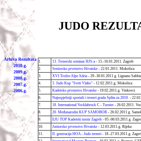
JUDO REZULTAT
Arhiva Rezultata
1.
13. Trenerski seminar HJS-a
- 15.-16.01.2011. Zagreb
2010.g.
2.
Seniorsko prvenstvo Hrvatske
- 22.01.2011. Mokošica
2009.g.
3.
XVI Trofeo Alpe Adria
-
29.-30.01.2011.g. Lignano Sabbi
2008.g.
4.
5. Judo Kup "Sveti Vlaho"
-
12.02.2011.g. Mokošica
2007.g.
5.
Kadetsko prvenstvo Hrvatske
-
19.02.2011.g. Vinkovci
2006.g.
6.
Najuspješniji sportaši i treneri grada Splita za 2010.
- 22.02
7.
18. International Vocklabruck C - Turnier
-
26.02.2011. Vo
8.
20. Međunarodni KUP SAMOBOR
-
26.02.2011.g. Samo
9.
EJU TOP Kadetski turnir Zagreb
- 05.-06.03.2011.g. Zagr
10.
Juniorsko prvenstvo Hrvatske
- 12.03.2011.g. Rijeka
11.
II. generacija HOA - Judo treneri
- 18.-27.03.2011.g. Zagr