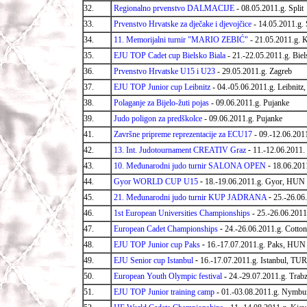
32.
Regionalno prvenstvo DALMACIJE
-
08.05.2011.g. Split
33.
Prvenstvo Hrvatske za dječake i djevojčice
- 14.05.2011.g. 
34.
11. Memorijalni turnir "MARIO ZEBIĆ"
- 21.05.2011.g. K
35.
EJU TOP Cadet cup Bielsko Biala
- 21.-22.05.2011.g. Bie
36.
Prvenstvo Hrvatske U15 i U23
- 29.05.2011.g. Zagreb
37.
EJU TOP Junior cup Leibnitz
- 04.-05.06.2011.g. Leibnit
38.
Polaganje za Bijelo-žuti pojas
- 09.06.2011.g. Pujanke
39.
Judo poligon za predškolce
- 09.06.2011.g. Pujanke
41.
Završne pripreme reprezentacije za ECU17
- 09.-12.06.201
42.
13. Int. Judotournament CREATIV Graz
-
11.-12.06.2011.
43.
10. Međunarodni judo turnir SALONA OPEN
-
18.06.2011
44.
Gyor WORLD CUP U15
-
18.-19.06.2011.g. Gyor, HUN
45.
21. Međunarodni judo turnir KUP JADRANA
-
25.-26.06.
46.
1st European Universities Championships
- 25.-26.06.2011
47.
European Cadet Championships
-
24.-26.06.2011.g. Cotto
48.
EJU TOP Junior cup Paks
-
16.-17.07.2011.g. Paks, HUN
49.
EJU Senior cup Istanbul
-
16.-17.07.2011.g. Istanbul, TUR
50.
European Youth Olympic festival
-
24.-29.07.2011.g. Tra
51.
EJU TOP Junior training camp
-
01.-03.08.2011.g. Nymbu